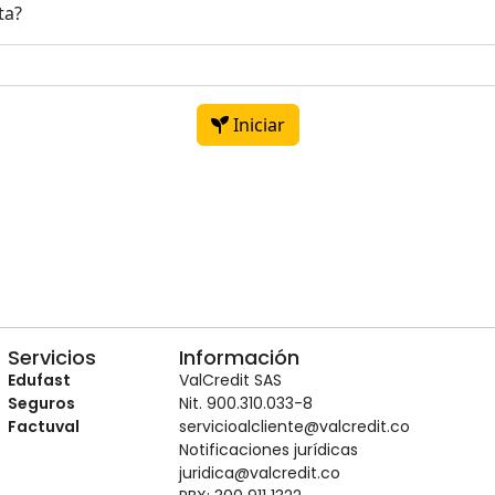
ta?
Iniciar
Servicios
Información
Edufast
ValCredit SAS
Seguros
Nit. 900.310.033-8
Factuval
servicioalcliente@valcredit.co
Notificaciones jurídicas
juridica@valcredit.co